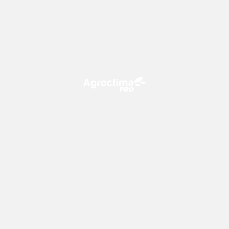
O Agroclima PRO é uma plataforma de agricultura digital,
que utiliza o conhecimento meteorológico a favor do
campo!
CONTATO
consultoria@climatempo.com.br
Siga-nos