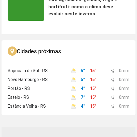
hortifruti: como o clima deve
evoluir neste inverno
Cidades próximas
Sapucaia do Sul - RS
5
°
15
°
0
mm
Novo Hamburgo - RS
5
°
15
°
0
mm
Portão - RS
4
°
15
°
0
mm
Esteio - RS
7
°
15
°
0
mm
Estância Velha - RS
4
°
15
°
0
mm