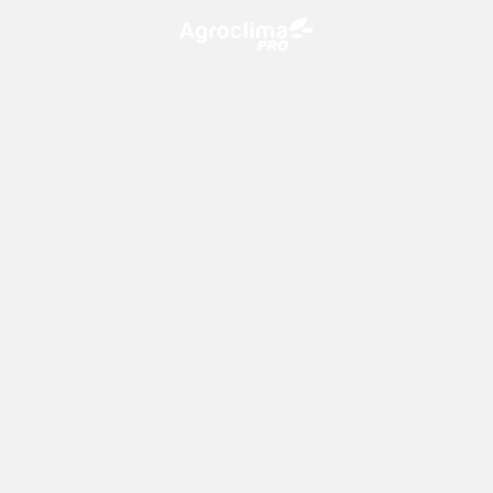
O Agroclima PRO é uma plataforma de agricultura digital,
que utiliza o conhecimento meteorológico a favor do
campo!
CONTATO
consultoria@climatempo.com.br
Siga-nos