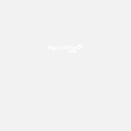
O Agroclima PRO é uma plataforma de agricultura digital,
que utiliza o conhecimento meteorológico a favor do
campo!
CONTATO
consultoria@climatempo.com.br
Siga-nos