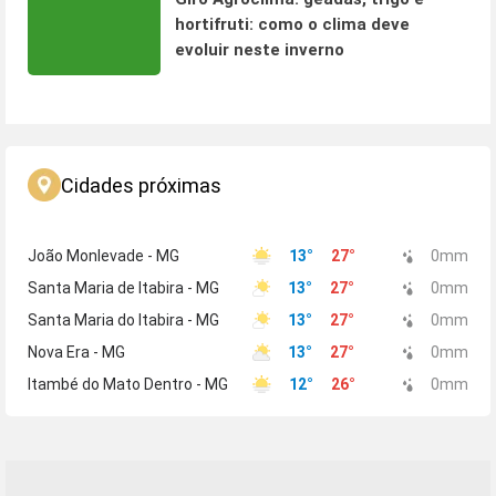
hortifruti: como o clima deve
evoluir neste inverno
Cidades próximas
João Monlevade - MG
13
°
27
°
0
mm
Santa Maria de Itabira - MG
13
°
27
°
0
mm
Santa Maria do Itabira - MG
13
°
27
°
0
mm
Nova Era - MG
13
°
27
°
0
mm
Itambé do Mato Dentro - MG
12
°
26
°
0
mm