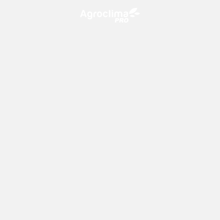
O Agroclima PRO é uma plataforma de agricultura digital,
que utiliza o conhecimento meteorológico a favor do
campo!
CONTATO
consultoria@climatempo.com.br
Siga-nos