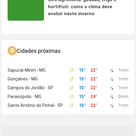
hortifruti: como o clima deve
evoluir neste inverno
Cidades próximas
Sapucaí-Mirim - MG
15
°
22
°
1
mm
Gonçalves - MG
15
°
22
°
1
mm
Campos do Jordão - SP
15
°
22
°
1
mm
Paraisópolis - MG
15
°
24
°
0
mm
Santo Antônio do Pinhal - SP
16
°
22
°
1
mm