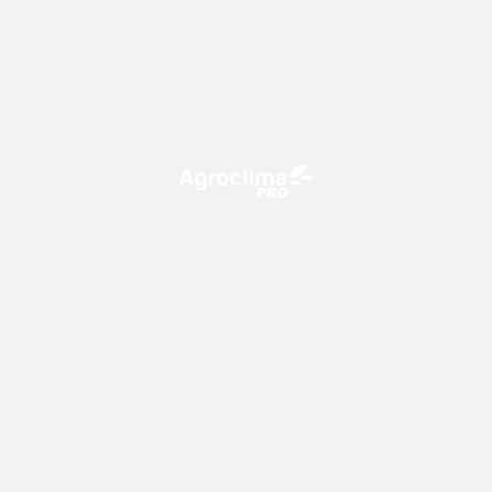
O Agroclima PRO é uma plataforma de agricultura digital,
que utiliza o conhecimento meteorológico a favor do
campo!
CONTATO
consultoria@climatempo.com.br
Siga-nos