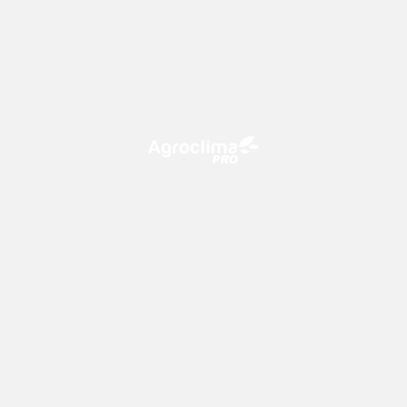
O Agroclima PRO é uma plataforma de agricultura digital,
que utiliza o conhecimento meteorológico a favor do
campo!
CONTATO
consultoria@climatempo.com.br
Siga-nos