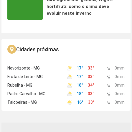
hortifruti: como o clima deve
evoluir neste inverno
Cidades próximas
Novorizonte - MG
17
°
33
°
0
mm
Fruta de Leite - MG
17
°
33
°
0
mm
Rubelita - MG
18
°
34
°
0
mm
Padre Carvalho - MG
18
°
33
°
0
mm
Taiobeiras - MG
16
°
33
°
0
mm