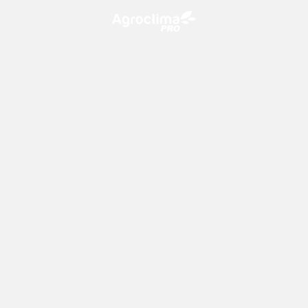
O Agroclima PRO é uma plataforma de agricultura digital,
que utiliza o conhecimento meteorológico a favor do
campo!
CONTATO
consultoria@climatempo.com.br
Siga-nos