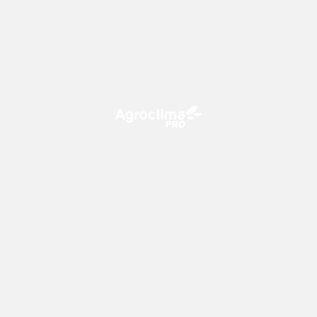
O Agroclima PRO é uma plataforma de agricultura digital,
que utiliza o conhecimento meteorológico a favor do
campo!
CONTATO
consultoria@climatempo.com.br
Siga-nos