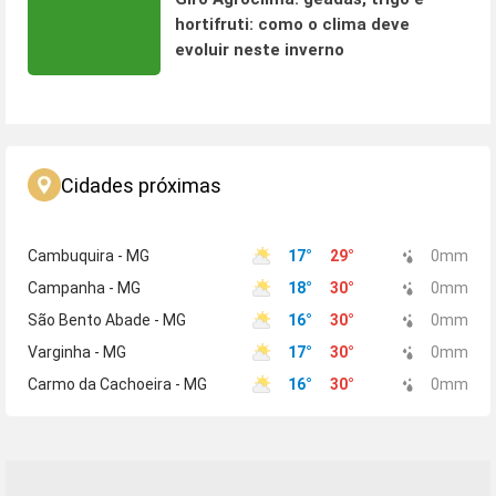
hortifruti: como o clima deve
evoluir neste inverno
Cidades próximas
Cambuquira - MG
17
°
29
°
0
mm
Campanha - MG
18
°
30
°
0
mm
São Bento Abade - MG
16
°
30
°
0
mm
Varginha - MG
17
°
30
°
0
mm
Carmo da Cachoeira - MG
16
°
30
°
0
mm