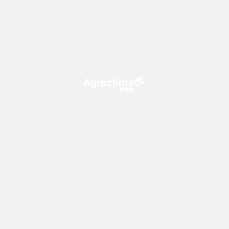
O Agroclima PRO é uma plataforma de agricultura digital,
que utiliza o conhecimento meteorológico a favor do
campo!
CONTATO
consultoria@climatempo.com.br
Siga-nos