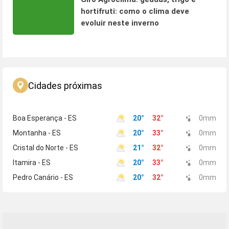
hortifruti: como o clima deve
evoluir neste inverno
Cidades próximas
Boa Esperança - ES
20
°
32
°
0
mm
Montanha - ES
20
°
33
°
0
mm
Cristal do Norte - ES
21
°
32
°
0
mm
Itamira - ES
20
°
33
°
0
mm
Pedro Canário - ES
20
°
32
°
0
mm