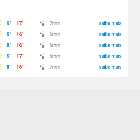
9
°
17
°
7
mm
saiba mais
9
°
16
°
6
mm
saiba mais
8
°
16
°
6
mm
saiba mais
9
°
17
°
5
mm
saiba mais
8
°
16
°
7
mm
saiba mais