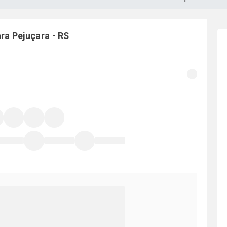
ara
Pejuçara
-
RS