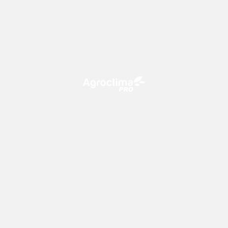
O Agroclima PRO é uma plataforma de agricultura digital,
que utiliza o conhecimento meteorológico a favor do
campo!
CONTATO
consultoria@climatempo.com.br
Siga-nos