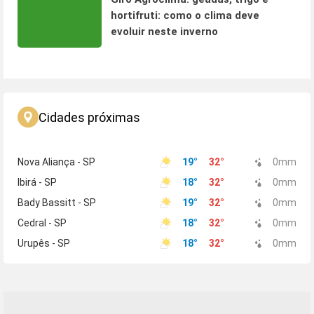
hortifruti: como o clima deve
evoluir neste inverno
Cidades próximas
Nova Aliança - SP
19
°
32
°
0
mm
Ibirá - SP
18
°
32
°
0
mm
Bady Bassitt - SP
19
°
32
°
0
mm
Cedral - SP
18
°
32
°
0
mm
Urupês - SP
18
°
32
°
0
mm