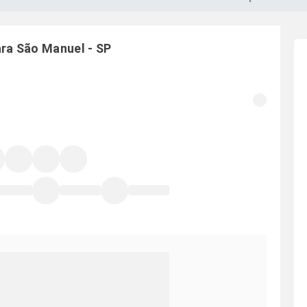
ara
São Manuel
-
SP