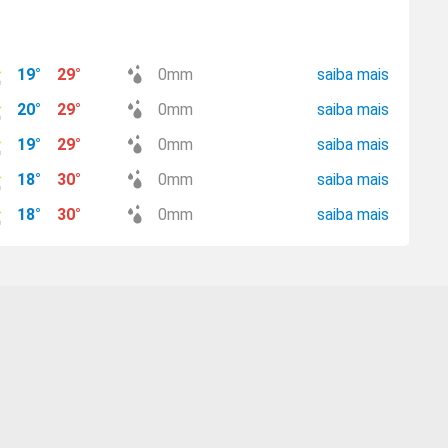
19
°
29
°
0
mm
saiba mais
20
°
29
°
0
mm
saiba mais
19
°
29
°
0
mm
saiba mais
18
°
30
°
0
mm
saiba mais
18
°
30
°
0
mm
saiba mais