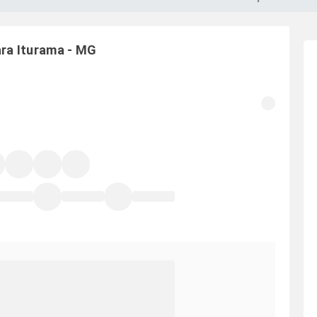
ara
Iturama
-
MG