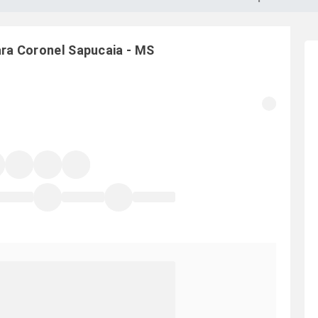
ara
Coronel Sapucaia
-
MS