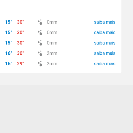
15
°
30
°
0
mm
saiba mais
15
°
30
°
0
mm
saiba mais
15
°
30
°
0
mm
saiba mais
16
°
30
°
2
mm
saiba mais
16
°
29
°
2
mm
saiba mais