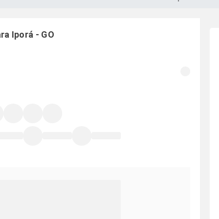
ara
Iporá
-
GO