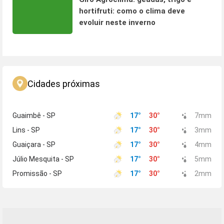
hortifruti: como o clima deve
evoluir neste inverno
Cidades próximas
Guaimbê - SP
17
°
30
°
7
mm
Lins - SP
17
°
30
°
3
mm
Guaiçara - SP
17
°
30
°
4
mm
Júlio Mesquita - SP
17
°
30
°
5
mm
Promissão - SP
17
°
30
°
2
mm