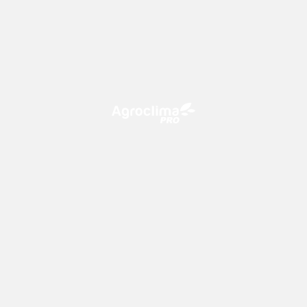
O Agroclima PRO é uma plataforma de agricultura digital,
que utiliza o conhecimento meteorológico a favor do
campo!
CONTATO
consultoria@climatempo.com.br
Siga-nos