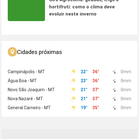
hortifruti: como o clima deve
evoluir neste inverno
Cidades próximas
Campinápolis - MT
22
°
36
°
0
mm
Água Boa - MT
23
°
36
°
0
mm
Novo São Joaquim - MT
21
°
37
°
0
mm
Nova Nazaré - MT
21
°
37
°
0
mm
General Carneiro - MT
19
°
35
°
0
mm