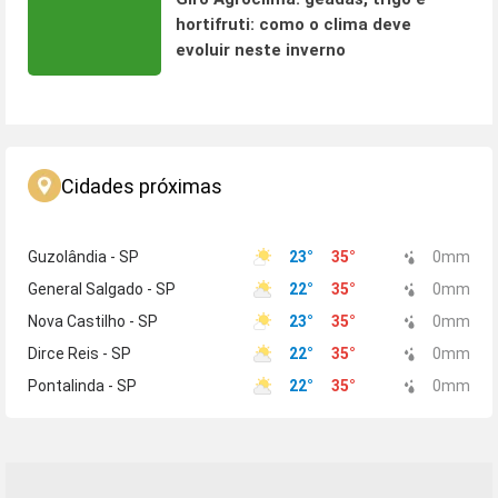
hortifruti: como o clima deve
evoluir neste inverno
Cidades próximas
Guzolândia - SP
23
°
35
°
0
mm
General Salgado - SP
22
°
35
°
0
mm
Nova Castilho - SP
23
°
35
°
0
mm
Dirce Reis - SP
22
°
35
°
0
mm
Pontalinda - SP
22
°
35
°
0
mm