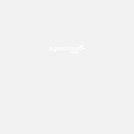
O Agroclima PRO é uma plataforma de agricultura digital,
que utiliza o conhecimento meteorológico a favor do
campo!
CONTATO
consultoria@climatempo.com.br
Siga-nos