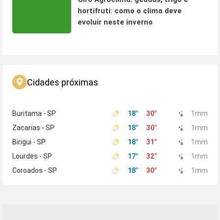
hortifruti: como o clima deve
evoluir neste inverno
Cidades próximas
Buritama - SP
18
°
30
°
1
mm
Zacarias - SP
18
°
30
°
1
mm
Birigui - SP
18
°
31
°
1
mm
Lourdes - SP
17
°
32
°
1
mm
Coroados - SP
18
°
30
°
1
mm