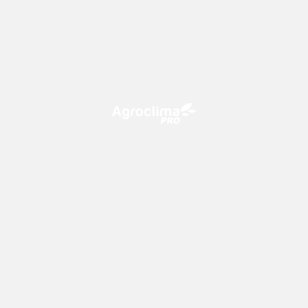
O Agroclima PRO é uma plataforma de agricultura digital,
que utiliza o conhecimento meteorológico a favor do
campo!
CONTATO
consultoria@climatempo.com.br
Siga-nos