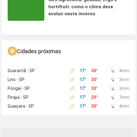
hortifruti: como o clima deve
evoluir neste inverno
Cidades próximas
Guarantã - SP
17
°
30
°
4
mm
Lins - SP
17
°
30
°
3
mm
Pongaí - SP
17
°
30
°
3
mm
Pirajuí - SP
17
°
29
°
7
mm
Guaiçara - SP
17
°
30
°
4
mm