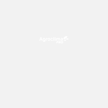
O Agroclima PRO é uma plataforma de agricultura digital,
que utiliza o conhecimento meteorológico a favor do
campo!
CONTATO
consultoria@climatempo.com.br
Siga-nos