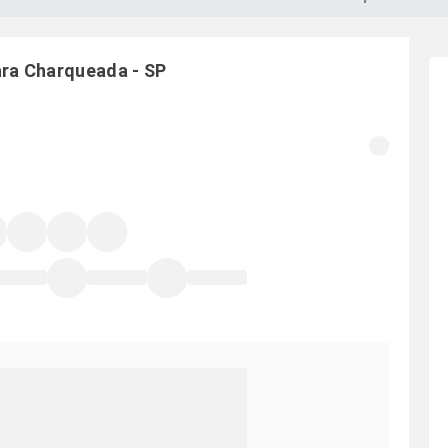
ara
Charqueada
-
SP