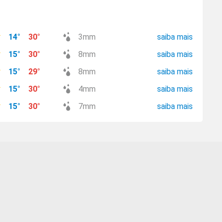
14
°
30
°
3
mm
saiba mais
15
°
30
°
8
mm
saiba mais
15
°
29
°
8
mm
saiba mais
15
°
30
°
4
mm
saiba mais
15
°
30
°
7
mm
saiba mais