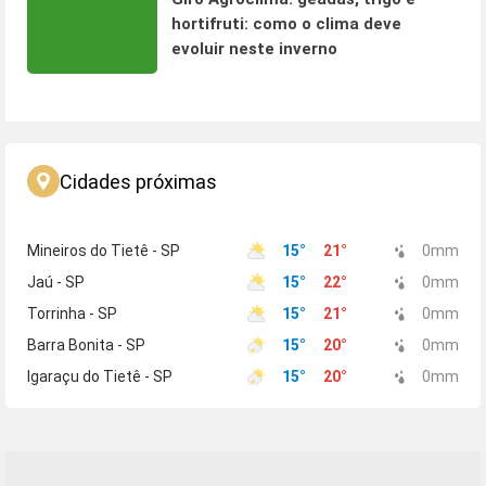
hortifruti: como o clima deve
evoluir neste inverno
Cidades próximas
Mineiros do Tietê - SP
15
°
21
°
0
mm
Jaú - SP
15
°
22
°
0
mm
Torrinha - SP
15
°
21
°
0
mm
Barra Bonita - SP
15
°
20
°
0
mm
Igaraçu do Tietê - SP
15
°
20
°
0
mm