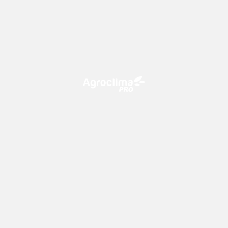
O Agroclima PRO é uma plataforma de agricultura digital,
que utiliza o conhecimento meteorológico a favor do
campo!
CONTATO
consultoria@climatempo.com.br
Siga-nos