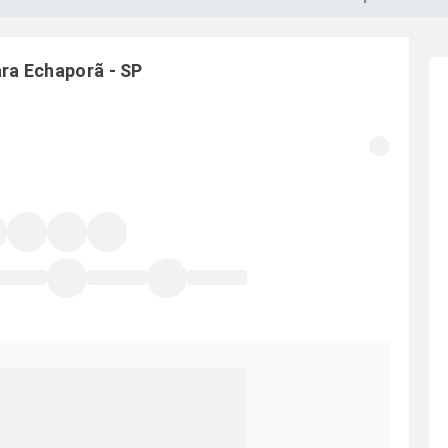
ara
Echaporã
-
SP