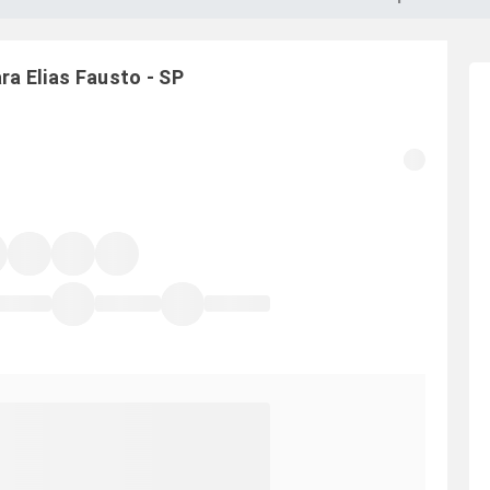
ara
Elias Fausto
-
SP