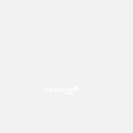
O Agroclima PRO é uma plataforma
de agricultura digital, que utiliza o
conhecimento meteorológico a
favor do campo!