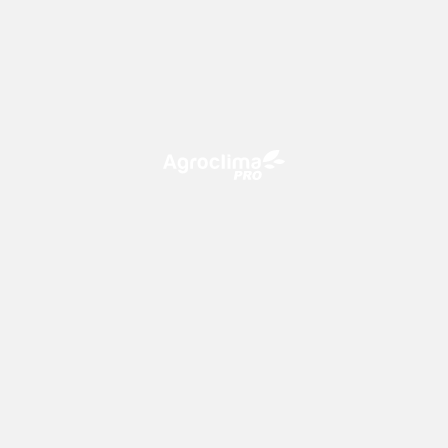
O Agroclima PRO é uma plataforma de agricultura digital,
que utiliza o conhecimento meteorológico a favor do
campo!
CONTATO
consultoria@climatempo.com.br
Siga-nos