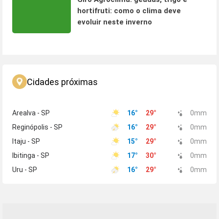
hortifruti: como o clima deve
evoluir neste inverno
Cidades próximas
Arealva - SP
16
°
29
°
0
mm
Reginópolis - SP
16
°
29
°
0
mm
Itaju - SP
15
°
29
°
0
mm
Ibitinga - SP
17
°
30
°
0
mm
Uru - SP
16
°
29
°
0
mm