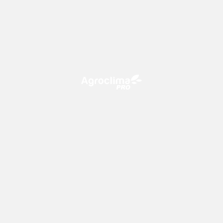
O Agroclima PRO é uma plataforma de agricultura digital,
que utiliza o conhecimento meteorológico a favor do
campo!
CONTATO
consultoria@climatempo.com.br
Siga-nos