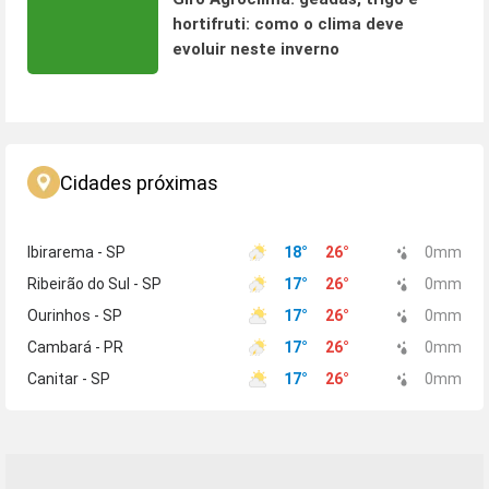
hortifruti: como o clima deve
evoluir neste inverno
Cidades próximas
Ibirarema - SP
18
°
26
°
0
mm
Ribeirão do Sul - SP
17
°
26
°
0
mm
Ourinhos - SP
17
°
26
°
0
mm
Cambará - PR
17
°
26
°
0
mm
Canitar - SP
17
°
26
°
0
mm