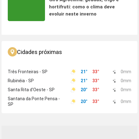
hortifruti: como o clima deve
evoluir neste inverno
Cidades próximas
Três Fronteiras - SP
21
°
33
°
0
mm
Rubinéia - SP
21
°
33
°
0
mm
Santa Rita d'Oeste - SP
20
°
33
°
0
mm
Santana da Ponte Pensa -
20
°
33
°
0
mm
SP