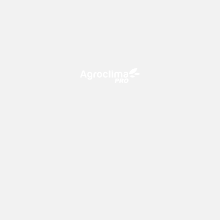
O Agroclima PRO é uma plataforma de agricultura digital,
que utiliza o conhecimento meteorológico a favor do
campo!
CONTATO
consultoria@climatempo.com.br
Siga-nos