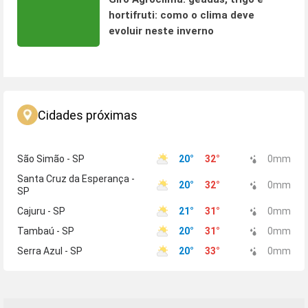
hortifruti: como o clima deve
evoluir neste inverno
Cidades próximas
São Simão - SP
20
°
32
°
0
mm
Santa Cruz da Esperança -
20
°
32
°
0
mm
SP
Cajuru - SP
21
°
31
°
0
mm
Tambaú - SP
20
°
31
°
0
mm
Serra Azul - SP
20
°
33
°
0
mm