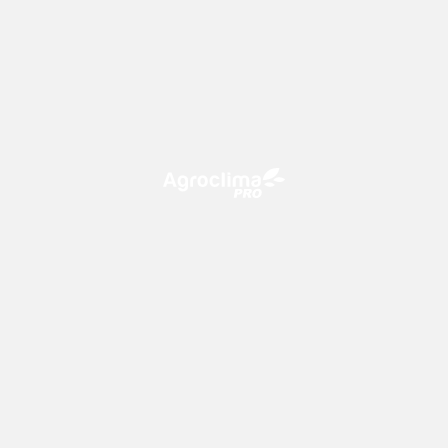
O Agroclima PRO é uma plataforma de agricultura digital,
que utiliza o conhecimento meteorológico a favor do
campo!
CONTATO
consultoria@climatempo.com.br