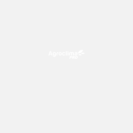
O Agroclima PRO é uma plataforma de agricultura digital,
que utiliza o conhecimento meteorológico a favor do
campo!
CONTATO
consultoria@climatempo.com.br