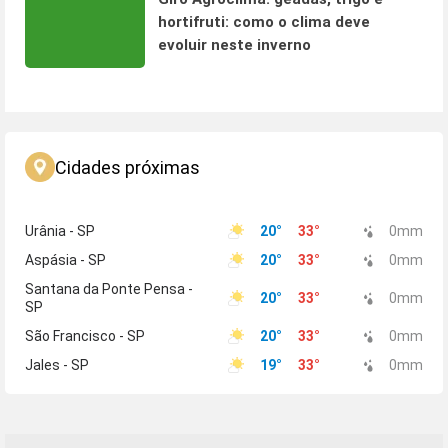
hortifruti: como o clima deve
evoluir neste inverno
Cidades próximas
Urânia - SP
20
°
33
°
0
mm
Aspásia - SP
20
°
33
°
0
mm
Santana da Ponte Pensa -
20
°
33
°
0
mm
SP
São Francisco - SP
20
°
33
°
0
mm
Jales - SP
19
°
33
°
0
mm