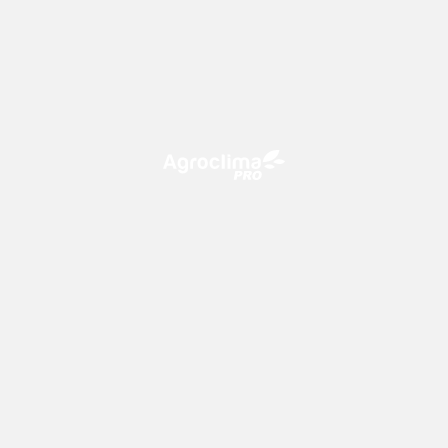
O Agroclima PRO é uma plataforma de agricultura digital,
que utiliza o conhecimento meteorológico a favor do
campo!
CONTATO
consultoria@climatempo.com.br
Siga-nos