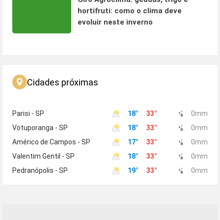
hortifruti: como o clima deve
evoluir neste inverno
Cidades próximas
Parisi - SP
18
°
33
°
0
mm
Votuporanga - SP
18
°
33
°
0
mm
Américo de Campos - SP
17
°
33
°
0
mm
Valentim Gentil - SP
18
°
33
°
0
mm
Pedranópolis - SP
19
°
33
°
0
mm