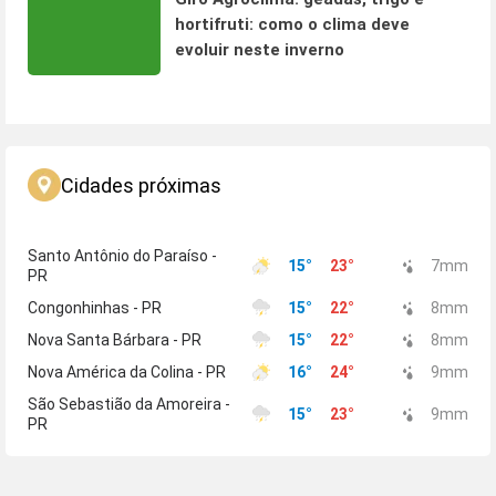
hortifruti: como o clima deve
evoluir neste inverno
Cidades próximas
Santo Antônio do Paraíso -
15
°
23
°
7
mm
PR
Congonhinhas - PR
15
°
22
°
8
mm
Nova Santa Bárbara - PR
15
°
22
°
8
mm
Nova América da Colina - PR
16
°
24
°
9
mm
São Sebastião da Amoreira -
15
°
23
°
9
mm
PR