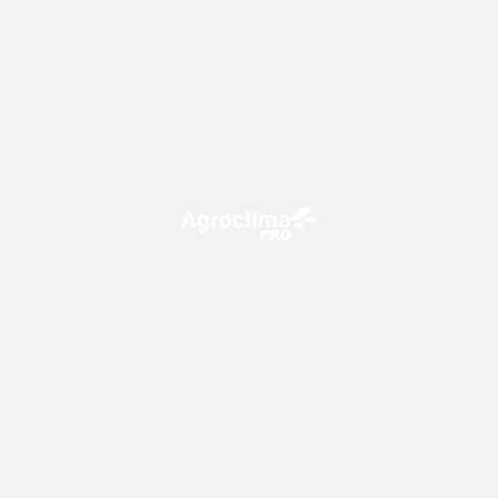
O Agroclima PRO é uma plataforma de agricultura digital,
que utiliza o conhecimento meteorológico a favor do
campo!
CONTATO
consultoria@climatempo.com.br