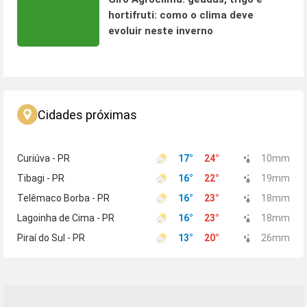
hortifruti: como o clima deve
evoluir neste inverno
Cidades próximas
Curiúva - PR
17
°
24
°
10
mm
Tibagi - PR
16
°
22
°
19
mm
Telêmaco Borba - PR
16
°
23
°
18
mm
Lagoinha de Cima - PR
16
°
23
°
18
mm
Piraí do Sul - PR
13
°
20
°
26
mm