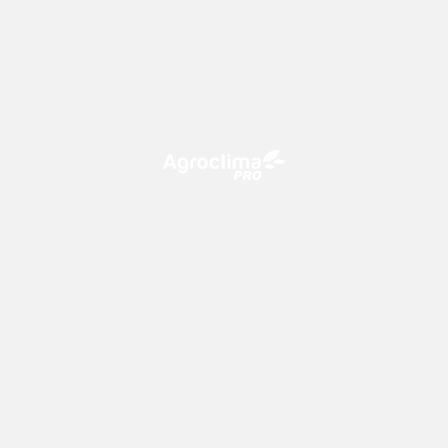
O Agroclima PRO é uma plataforma de agricultura digital,
que utiliza o conhecimento meteorológico a favor do
campo!
CONTATO
consultoria@climatempo.com.br
Siga-nos