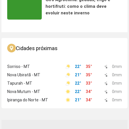
hortifruti: como o clima deve
evoluir neste inverno
Cidades próximas
Sorriso - MT
22
°
35
°
0
mm
Nova Ubiratã - MT
21
°
35
°
0
mm
Tapurah - MT
22
°
33
°
0
mm
Nova Mutum - MT
22
°
34
°
0
mm
Ipiranga do Norte - MT
21
°
34
°
0
mm