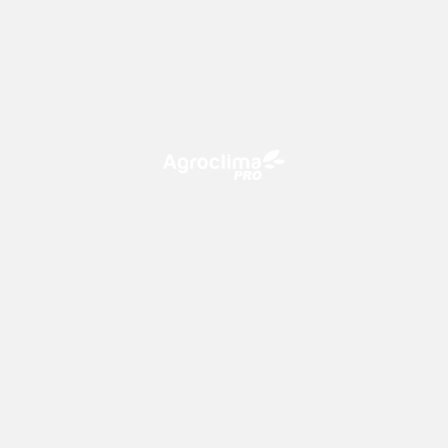
O Agroclima PRO é uma plataforma de agricultura digital,
que utiliza o conhecimento meteorológico a favor do
campo!
CONTATO
consultoria@climatempo.com.br
Siga-nos