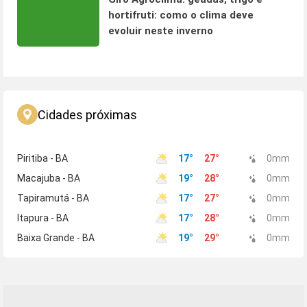
hortifruti: como o clima deve
evoluir neste inverno
Cidades próximas
Piritiba - BA
17
°
27
°
0
mm
Macajuba - BA
19
°
28
°
0
mm
Tapiramutá - BA
17
°
27
°
0
mm
Itapura - BA
17
°
28
°
0
mm
Baixa Grande - BA
19
°
29
°
0
mm