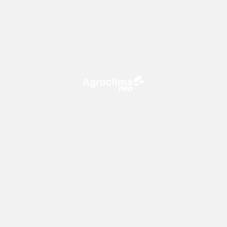
O Agroclima PRO é uma plataforma de agricultura digital,
que utiliza o conhecimento meteorológico a favor do
campo!
CONTATO
consultoria@climatempo.com.br
Siga-nos