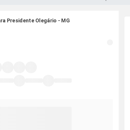
ara
Presidente Olegário
-
MG