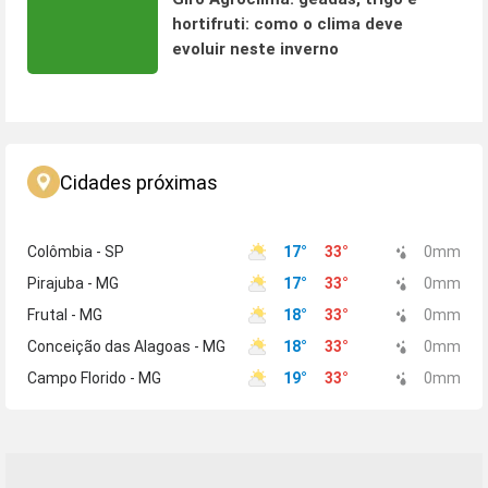
hortifruti: como o clima deve
evoluir neste inverno
Cidades próximas
Colômbia - SP
17
°
33
°
0
mm
Pirajuba - MG
17
°
33
°
0
mm
Frutal - MG
18
°
33
°
0
mm
Conceição das Alagoas - MG
18
°
33
°
0
mm
Campo Florido - MG
19
°
33
°
0
mm