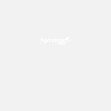
O Agroclima PRO é uma plataforma de agricultura digital,
que utiliza o conhecimento meteorológico a favor do
campo!
CONTATO
consultoria@climatempo.com.br
Siga-nos