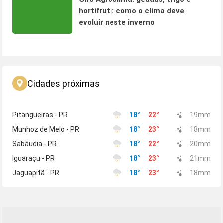
hortifruti: como o clima deve
evoluir neste inverno
Cidades próximas
Pitangueiras - PR
18
°
22
°
19
mm
Munhoz de Melo - PR
18
°
23
°
18
mm
Sabáudia - PR
18
°
22
°
20
mm
Iguaraçu - PR
18
°
23
°
21
mm
Jaguapitã - PR
18
°
23
°
18
mm