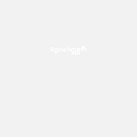
O Agroclima PRO é uma plataforma de agricultura digital,
que utiliza o conhecimento meteorológico a favor do
campo!
CONTATO
consultoria@climatempo.com.br
Siga-nos