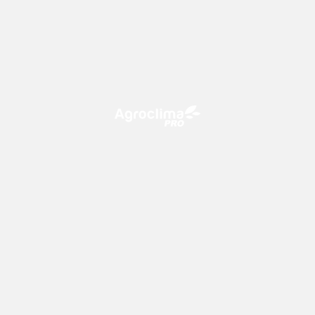
O Agroclima PRO é uma plataforma de agricultura digital,
que utiliza o conhecimento meteorológico a favor do
campo!
CONTATO
consultoria@climatempo.com.br
Siga-nos