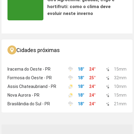
hortifruti: como o clima deve
evoluir neste inverno
Cidades próximas
Iracema do Oeste - PR
18
°
24
°
15
mm
Formosa do Oeste - PR
18
°
25
°
32
mm
Assis Chateaubriand - PR
18
°
24
°
10
mm
Nova Aurora - PR
18
°
24
°
15
mm
Brasilândia do Sul - PR
18
°
24
°
21
mm