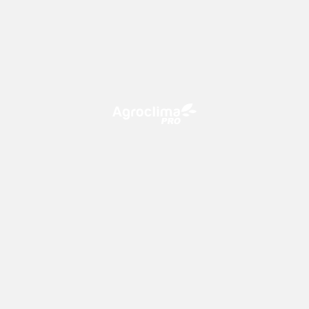
O Agroclima PRO é uma plataforma de agricultura digital,
que utiliza o conhecimento meteorológico a favor do
campo!
CONTATO
consultoria@climatempo.com.br
Siga-nos