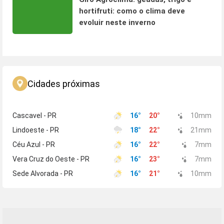
hortifruti: como o clima deve
evoluir neste inverno
Cidades próximas
Cascavel - PR
16
°
20
°
10
mm
Lindoeste - PR
18
°
22
°
21
mm
Céu Azul - PR
16
°
22
°
7
mm
Vera Cruz do Oeste - PR
16
°
23
°
7
mm
Sede Alvorada - PR
16
°
21
°
10
mm