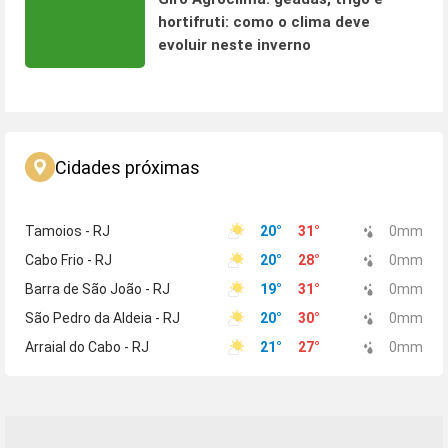
hortifruti: como o clima deve
evoluir neste inverno
Cidades próximas
Tamoios - RJ
20
°
31
°
0
mm
Cabo Frio - RJ
20
°
28
°
0
mm
Barra de São João - RJ
19
°
31
°
0
mm
São Pedro da Aldeia - RJ
20
°
30
°
0
mm
Arraial do Cabo - RJ
21
°
27
°
0
mm