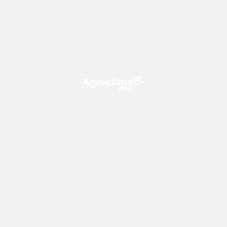
O Agroclima PRO é uma plataforma de agricultura digital,
que utiliza o conhecimento meteorológico a favor do
campo!
CONTATO
consultoria@climatempo.com.br
Siga-nos