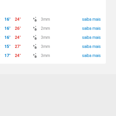
16
°
24
°
3
mm
saiba mais
16
°
26
°
2
mm
saiba mais
16
°
24
°
3
mm
saiba mais
15
°
27
°
3
mm
saiba mais
17
°
24
°
3
mm
saiba mais