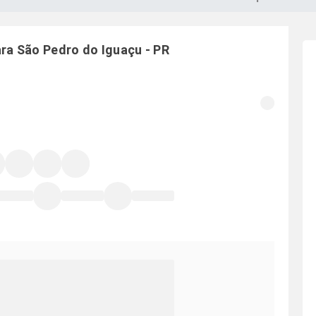
ara
São Pedro do Iguaçu
-
PR