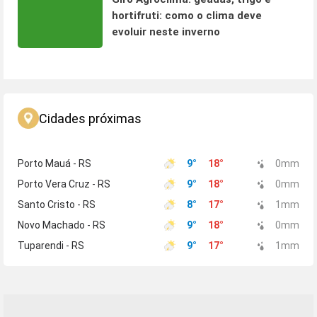
hortifruti: como o clima deve
evoluir neste inverno
Cidades próximas
Porto Mauá - RS
9
°
18
°
0
mm
Porto Vera Cruz - RS
9
°
18
°
0
mm
Santo Cristo - RS
8
°
17
°
1
mm
Novo Machado - RS
9
°
18
°
0
mm
Tuparendi - RS
9
°
17
°
1
mm