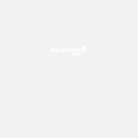
O Agroclima PRO é uma plataforma de agricultura digital,
que utiliza o conhecimento meteorológico a favor do
campo!
CONTATO
consultoria@climatempo.com.br
Siga-nos