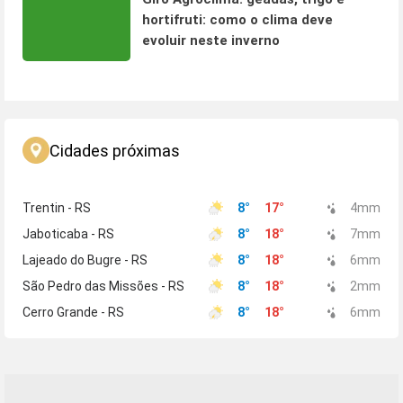
hortifruti: como o clima deve
evoluir neste inverno
Cidades próximas
Trentin - RS
8
°
17
°
4
mm
Jaboticaba - RS
8
°
18
°
7
mm
Lajeado do Bugre - RS
8
°
18
°
6
mm
São Pedro das Missões - RS
8
°
18
°
2
mm
Cerro Grande - RS
8
°
18
°
6
mm