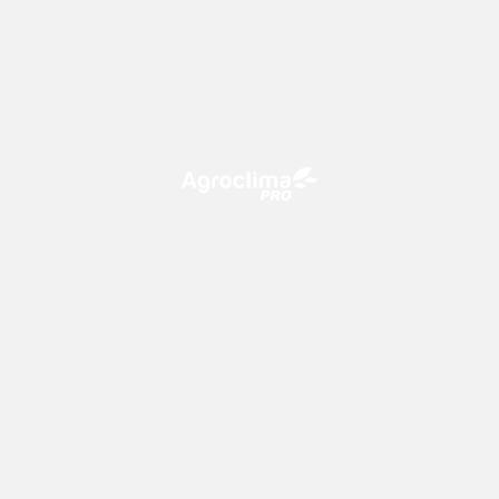
O Agroclima PRO é uma plataforma de agricultura digital,
que utiliza o conhecimento meteorológico a favor do
campo!
CONTATO
consultoria@climatempo.com.br
Siga-nos