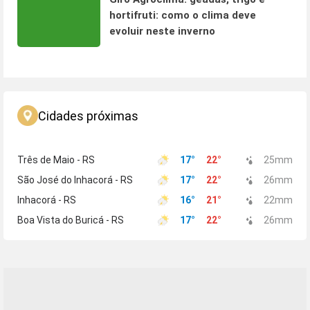
hortifruti: como o clima deve
evoluir neste inverno
Cidades próximas
Três de Maio - RS
17
°
22
°
25
mm
São José do Inhacorá - RS
17
°
22
°
26
mm
Inhacorá - RS
16
°
21
°
22
mm
Boa Vista do Buricá - RS
17
°
22
°
26
mm