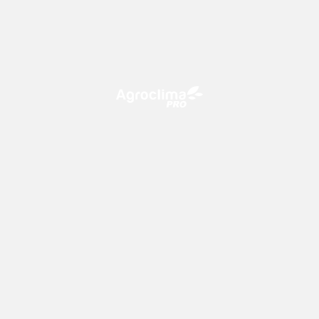
O Agroclima PRO é uma plataforma de agricultura digital,
que utiliza o conhecimento meteorológico a favor do
campo!
CONTATO
consultoria@climatempo.com.br
Siga-nos