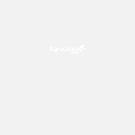
O Agroclima PRO é uma plataforma de agricultura digital,
que utiliza o conhecimento meteorológico a favor do
campo!
CONTATO
consultoria@climatempo.com.br
Siga-nos