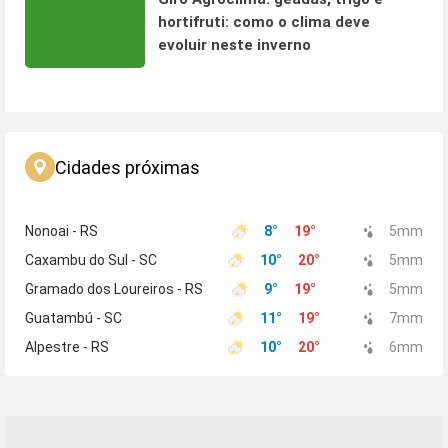
hortifruti: como o clima deve
evoluir neste inverno
Cidades próximas
Nonoai - RS
8
°
19
°
5
mm
Caxambu do Sul - SC
10
°
20
°
5
mm
Gramado dos Loureiros - RS
9
°
19
°
5
mm
Guatambú - SC
11
°
19
°
7
mm
Alpestre - RS
10
°
20
°
6
mm