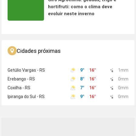
hortifruti: como o clima deve
evoluir neste inverno
Cidades próximas
Getúlio Vargas - RS
9
°
16
°
1
mm
Erebango - RS
8
°
16
°
0
mm
Coxilha - RS
7
°
16
°
0
mm
Ipiranga do Sul - RS
9
°
16
°
0
mm