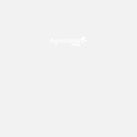
O Agroclima PRO é uma plataforma de agricultura digital,
que utiliza o conhecimento meteorológico a favor do
campo!
CONTATO
consultoria@climatempo.com.br
Siga-nos