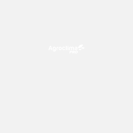
O Agroclima PRO é uma plataforma de agricultura digital,
que utiliza o conhecimento meteorológico a favor do
campo!
CONTATO
consultoria@climatempo.com.br
Siga-nos