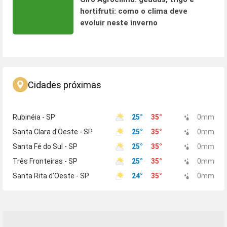
hortifruti: como o clima deve
evoluir neste inverno
Cidades próximas
Rubinéia - SP
25
°
35
°
0
mm
Santa Clara d'Oeste - SP
25
°
35
°
0
mm
Santa Fé do Sul - SP
25
°
35
°
0
mm
Três Fronteiras - SP
25
°
35
°
0
mm
Santa Rita d'Oeste - SP
24
°
35
°
0
mm