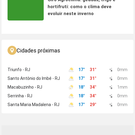
hortifruti: como o clima deve
evoluir neste inverno
Cidades próximas
Triunfo - RJ
17
°
31
°
0
mm
Santo Antônio do Imbé - RJ
17
°
31
°
0
mm
Macabuzinho - RJ
18
°
34
°
1
mm
Serrinha - RJ
18
°
34
°
0
mm
Santa Maria Madalena - RJ
17
°
29
°
0
mm