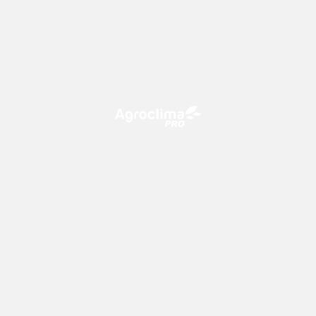
O Agroclima PRO é uma plataforma de agricultura digital,
que utiliza o conhecimento meteorológico a favor do
campo!
CONTATO
consultoria@climatempo.com.br
Siga-nos