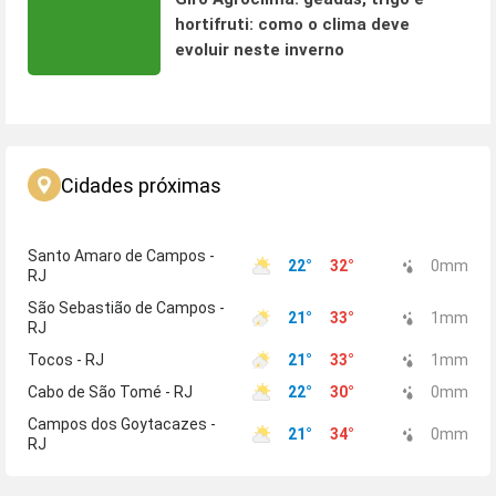
hortifruti: como o clima deve
evoluir neste inverno
Cidades próximas
Santo Amaro de Campos -
22
°
32
°
0
mm
RJ
São Sebastião de Campos -
21
°
33
°
1
mm
RJ
Tocos - RJ
21
°
33
°
1
mm
Cabo de São Tomé - RJ
22
°
30
°
0
mm
Campos dos Goytacazes -
21
°
34
°
0
mm
RJ