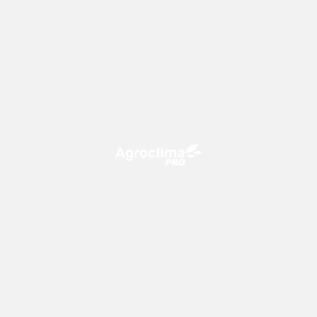
O Agroclima PRO é uma plataforma de agricultura digital,
que utiliza o conhecimento meteorológico a favor do
campo!
CONTATO
consultoria@climatempo.com.br