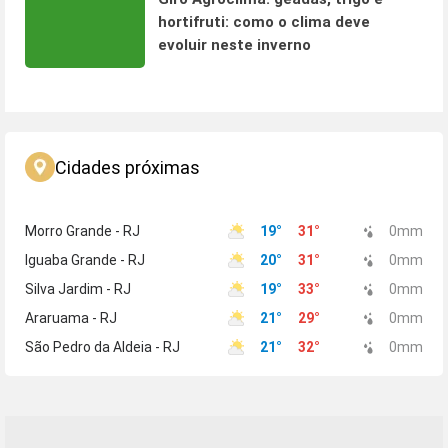
hortifruti: como o clima deve
evoluir neste inverno
Cidades próximas
Morro Grande - RJ
19
°
31
°
0
mm
Iguaba Grande - RJ
20
°
31
°
0
mm
Silva Jardim - RJ
19
°
33
°
0
mm
Araruama - RJ
21
°
29
°
0
mm
São Pedro da Aldeia - RJ
21
°
32
°
0
mm