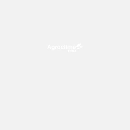
O Agroclima PRO é uma plataforma de agricultura digital,
que utiliza o conhecimento meteorológico a favor do
campo!
CONTATO
consultoria@climatempo.com.br
Siga-nos